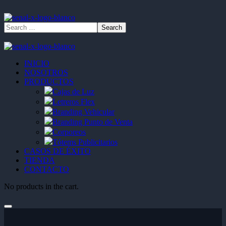
INICIO
NOSOTROS
PRODUCTOS
Cajas de Luz
Letreros Flex
Branding Vehicular
Branding Punto de Venta
Corporeos
Tótems Publicitarios
CASOS DE ÉXITO
TIENDA
CONTACTO
No products in the cart.